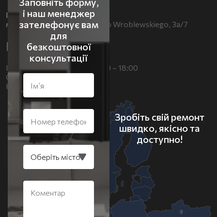
Заповніть форму,
і наш менеджер
Польща
зателефонує вам
м. Bpoцлав,
pl.gen. Walerego Wroblewskiego, 3a/7
для
Графік роботи
безкоштовної
консультації
Понеділок – П’ятниця: 09:00 – 18:00
Субота: 10:00 – 14:00
Неділя: вихідний
Зробіть свій ремонт
швидко, якісно та
доступно!