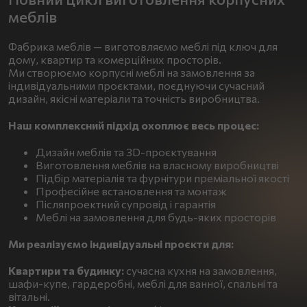
меблів
Фабрика меблів — виготовляємо меблі під ключ для
дому, квартир та комерційних просторів.
Ми створюємо корпусні меблі на замовлення за
індивідуальними проєктами, поєднуючи сучасний
дизайн, якісні матеріали та точність виробництва.
Наш комплексний підхід охоплює весь процес:
Дизайн меблів та 3D-проєктування
Виготовлення меблів на власному виробництві
Підбір матеріалів та фурнітури преміальної якості
Професійне встановлення та монтаж
Післяпроектний супровід і гарантія
Меблі на замовлення для будь-яких просторів
Ми реалізуємо індивідуальні проєкти для:
Квартири та будинку:
сучасна кухня на замовлення,
шафи-купе, гардеробні, меблі для ванної, спальні та
вітальні.