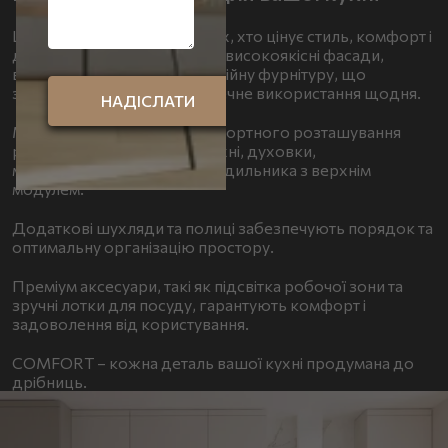
Цей пакет створений для тих, хто цінує стиль, комфорт і
довговічність. Він пропонує високоякісні фасади,
вологостійкі стільниці та надійну фурнітуру, що
забезпечує тривале та безпечне використання щодня.
Модулі продумані для комфортного розташування
раковини, варильної поверхні, духовки,
мікрохвильової печі та холодильника з верхнім
модулем.
Додаткові шухляди та полиці забезпечують порядок та
оптимальну організацію простору.
Преміум аксесуари, такі як підсвітка робочої зони та
зручні лотки для посуду, гарантують комфорт і
задоволення від користування.
COMFORT – кожна деталь вашої кухні продумана до
дрібниць.