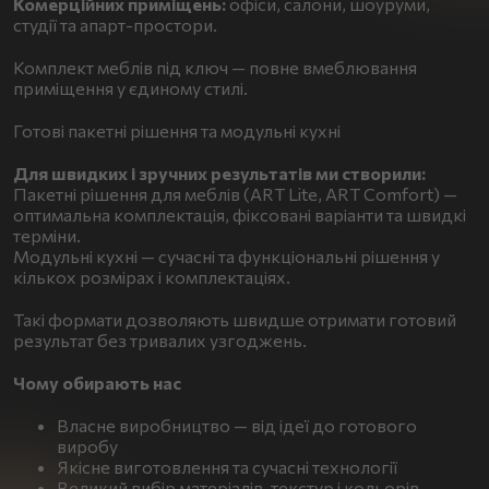
Комерційних приміщень:
офіси, салони, шоуруми,
студії та апарт-простори.
Комплект меблів під ключ — повне вмеблювання
приміщення у єдиному стилі.
Готові пакетні рішення та модульні кухні
Для швидких і зручних результатів ми створили:
Пакетні рішення для меблів (ART Lite, ART Comfort) —
оптимальна комплектація, фіксовані варіанти та швидкі
терміни.
Модульні кухні — сучасні та функціональні рішення у
кількох розмірах і комплектаціях.
Такі формати дозволяють швидше отримати готовий
результат без тривалих узгоджень.
Чому обирають нас
Власне виробництво — від ідеї до готового
виробу
Якісне виготовлення та сучасні технології
Великий вибір матеріалів, текстур і кольорів