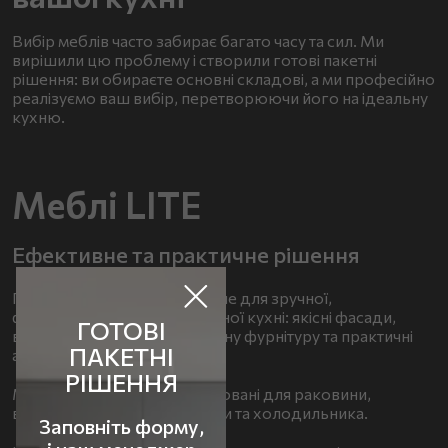
Вибір меблів часто забирає багато часу та сил. Ми
вирішили цю проблему і створили готові пакетні
рішення: ви обираєте основні складові, а ми професійно
реалізуємо ваш вибір, перетворюючи його на ідеальну
кухню.
Меблі LITE
Ефективне та практичне рішення
Пакет включає все необхідне для зручної,
функціональної та гармонійної кухні: якісні фасади,
ГОТОВІ
вологостійкі стільниці, надійну фурнітуру та практичні
ПАКЕТНІ
аксесуари.
РІШЕННЯ
Модулі оптимально розташовані для раковини,
варильної поверхні, духовки та холодильника.
Заповніть форму,