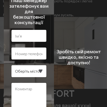
і наш менеджер
Шухляди та полиці забезпечують порядок і легке
зателефонує вам
користування кухнею.
для
Максимум результату — мінімум зусиль.
безкоштовної
консультації
Зробіть свій ремонт
швидко, якісно та
доступно!
Меблі COMFORT
Найкраще рішення для вашої кухні