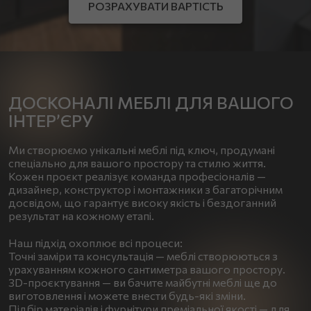
РОЗРАХУВАТИ ВАРТІСТЬ
ДОСКОНАЛІ МЕБЛІ ДЛЯ ВАШОГО
ІНТЕР’ЄРУ
Ми створюємо унікальні меблі під ключ, продумані
спеціально для вашого простору та стилю життя.
Кожен проєкт реалізує команда професіоналів —
дизайнер, конструктор і монтажники з багаторічним
досвідом, що гарантує високу якість і бездоганний
результат на кожному етапі.
Наш підхід охоплює всі процеси:
Точні заміри та консультація — меблі створюються з
урахуванням кожного сантиметра вашого простору.
3D-проєктування — ви бачите майбутні меблі ще до
виготовлення і можете внести будь-які зміни.
Підбір матеріалів і фурнітури преміальної якості — для