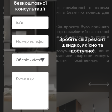
безкоштовної
Окрім основних кімнат, в приміщенні є окрема
консультації
гардеробна кімната, пральня з безліччю полиць для
зберігання та санвузол.
Ще на етапі розробки дизайн-проєкту було прийнято
рішення відмовитись від люстр та замінити їх на світлові
лінії по всьому периметру, що об’єднало всі елементи
Зробіть свій ремонт
інтер’єру в один концепт.
швидко, якісно та
доступно!
За допомогою системи «розумний будинок», лише
одним натиском кнопки, власники квартири можуть
закрити штори, управляти освітленням та
температурою в приміщенні.