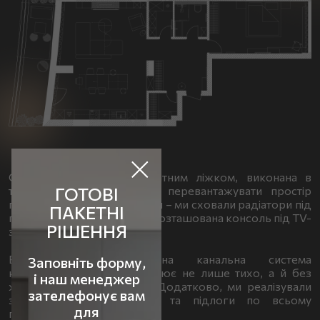
Спальня з великим акцентним ліжком, виконана в
ГОТОВІ
теплих відтінках, щоб не перевантажувати простір
перед панорамними вікнами – ми сховали радіатори під
ПАКЕТНІ
підлогою, навпроти ліжка розташована консоль під TV-
РІШЕННЯ
зоною та туалетний столик.
В квартирі реалізована канальна система
Заповніть форму,
кондиціонування, що працює не лише тихо, а й без
і наш менеджер
жодних блоків на стінах. Додатково, ми реалізували
зателефонує вам
звукоізоляцію стін, стелі та підлоги по всьому
для
периметру житла.